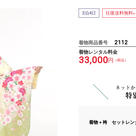
泊
日
往復送料無料
3
4
※
2112
着物商品番号
着物レンタル料金
33,000
円
（税込）
着物＋袴 セットレン