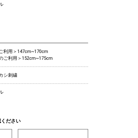
ル
利用＞147cm~170cm
ご利用＞152cm~175cm
カシ刺繍
ル
認ください