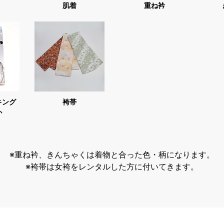
肌着
重ね衿
キング
袴帯
か
※重ね衿、きんちゃくは着物と合った色・柄になります。
※袴帯は女袴をレンタルした方に付いてきます。