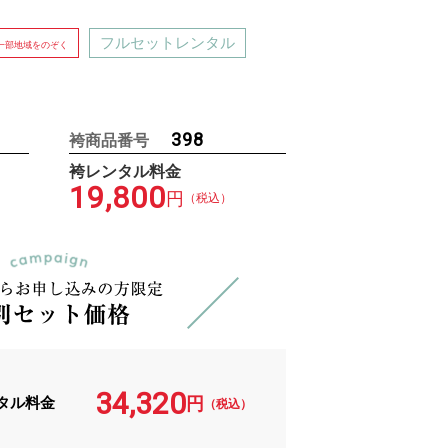
フルセットレンタル
一部地域をのぞく
398
袴商品番号
袴レンタル料金
19,800
円
（税込）
34,320
タル料金
円
（税込）