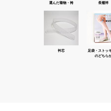
選んだ着物・袴
長襦袢
衿芯
足袋・ストッ
のどちら