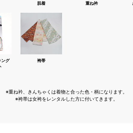
肌着
重ね衿
キング
袴帯
か
※重ね衿、きんちゃくは着物と合った色・柄になります。
※袴帯は女袴をレンタルした方に付いてきます。