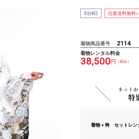
泊
日
往復送料無料
3
4
※
2114
着物商品番号
着物レンタル料金
38,500
円
（税込）
着物＋袴 セットレン