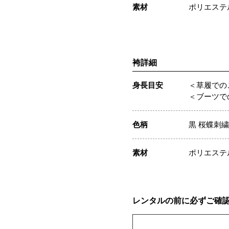
素材
ポリエステ
袴詳細
身長目安
＜草履でのご
＜ブーツでの
色柄
黒 桜蝶刺繍
素材
ポリエステ
レンタルの前に必ずご確