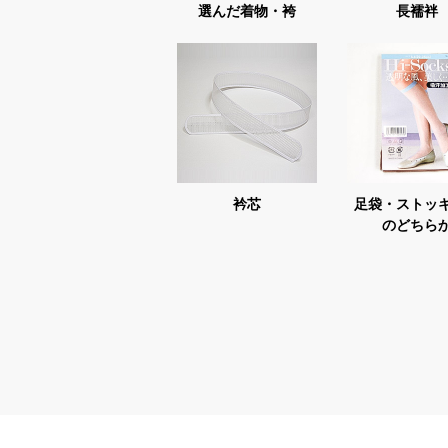
選んだ着物・袴
長襦袢
衿芯
足袋・ストッ
のどちら