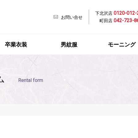
0120-012-
下北沢店
お問い合せ
042-723-8
町田店
卒業衣装
男紋服
モーニング
ム
Rental form