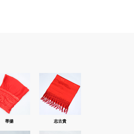
帯揚
志古貴