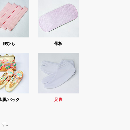
腰ひも
帯板
草履/バック
足袋
ます。