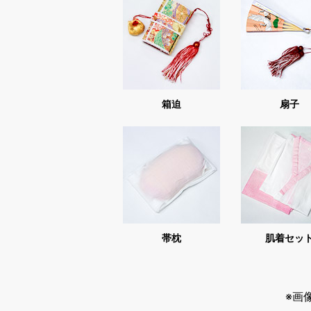
箱迫
扇子
帯枕
肌着セッ
※画