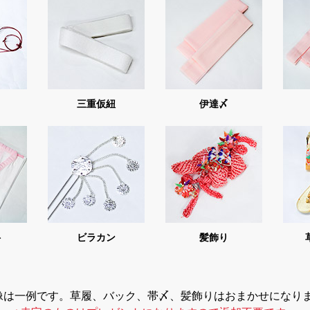
三重仮紐
伊達〆
ト
ビラカン
髪飾り
像は一例です。草履、バック、帯〆、髪飾りはおまかせになり