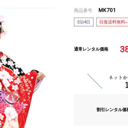
MK701
商品番号
泊
日
往復送料無料
3
4
※
3
通常レンタル価格
割引レンタル価