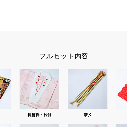
フルセット内容
長襦袢・衿付
帯〆