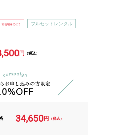
フルセットレンタル
一部地域をのぞく
8,500
円
（税込）
34,650
格
円
（税込）