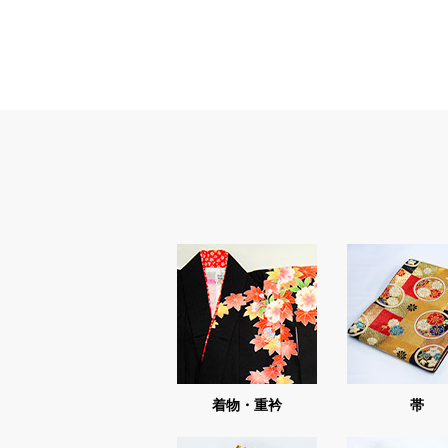
着物・重衿
帯