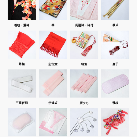
着物・重衿
帯
長襦袢・衿付
帯〆
帯揚
志古貴
箱迫
扇子
三重仮紐
伊達〆
腰ひも
帯板