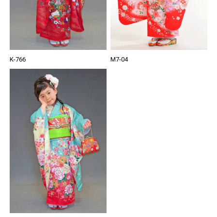
K-766
M7-04