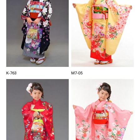
K-763
M7-05