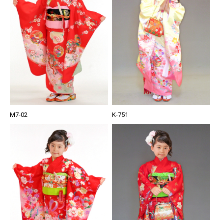
M7-02
K-751