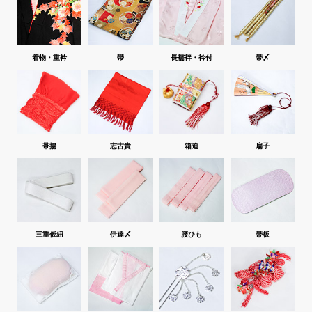
着物・重衿
帯
長襦袢・衿付
帯〆
帯揚
志古貴
箱迫
扇子
三重仮紐
伊達〆
腰ひも
帯板