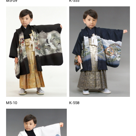
M5-09
K-555
M5-10
K-558