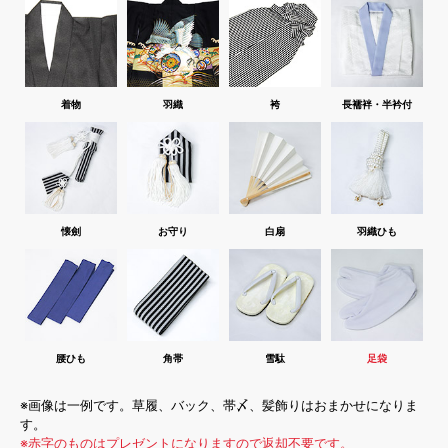
着物
羽織
袴
長襦袢・半衿付
懐劍
お守り
白扇
羽織ひも
腰ひも
角帯
雪駄
足袋
※画像は一例です。草履、バック、帯〆、髪飾りはおまかせになりま
す。
※赤字のものはプレゼントになりますので返却不要です。