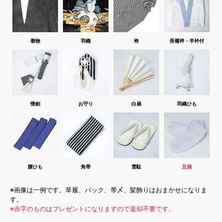
着物
羽織
袴
長襦袢・半衿付
懐劍
お守り
白扇
羽織ひも
腰ひも
角帯
雪駄
足袋
※画像は一例です。草履、バック、帯〆、髪飾りはおまかせになりま
す。
※赤字のものはプレゼントになりますので返却不要です。