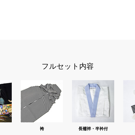
フルセット内容
袴
長襦袢・半衿付