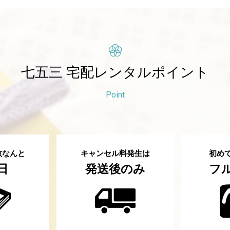
七五三
宅配レンタルポイント
Point
数なんと
キャンセル料発生は
初め
日
発送後のみ
フ