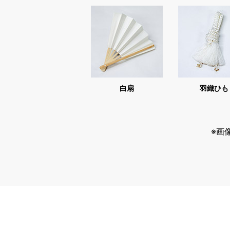
白扇
羽織ひも
※画