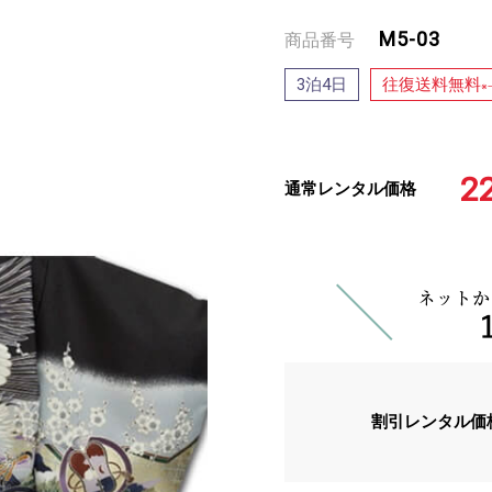
M5-03
商品番号
泊
日
往復送料無料
3
4
※
2
通常レンタル価格
割引レンタル価