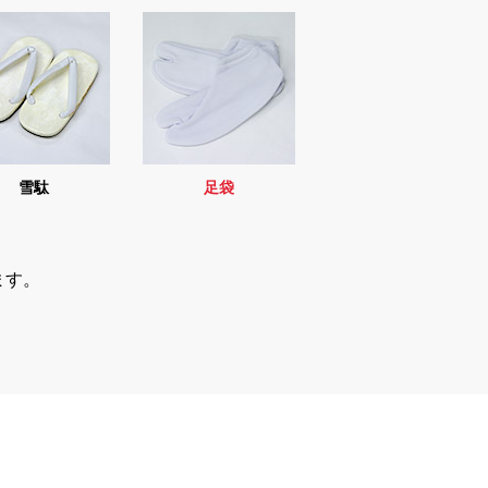
雪駄
足袋
ます。