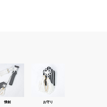
懐劍
お守り