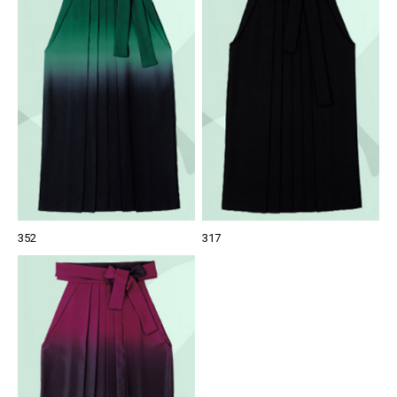
352
317