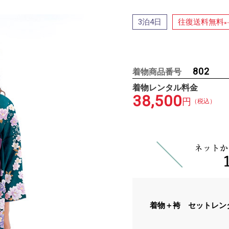
泊
日
往復送料無料
3
4
※
802
着物商品番号
着物レンタル料金
38,500
円
（税込）
着物＋袴 セットレン