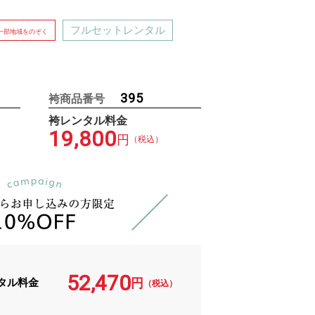
フルセットレンタル
一部地域をのぞく
395
袴商品番号
袴レンタル料金
19,800
円
（税込）
52,470
タル料金
円
（税込）