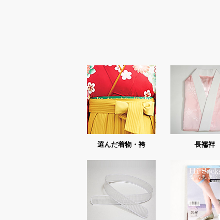
選んだ着物・袴
長襦袢