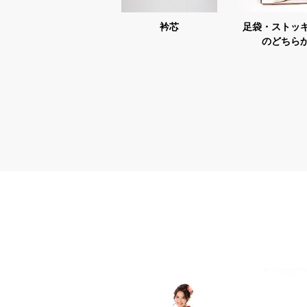
衿芯
足袋・ストッ
のどちら