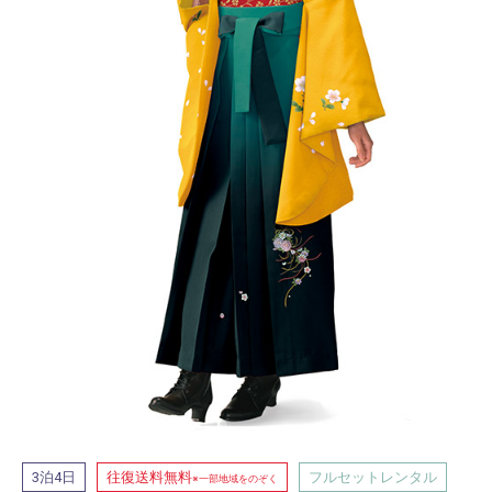
泊
日
往復送料無料
フルセットレンタル
3
4
※一部地域をのぞく