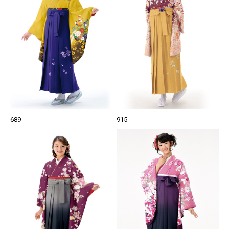
689
915