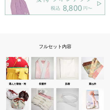
フルセット内容
選んだ着物・袴
長襦袢
肌着
重ね衿