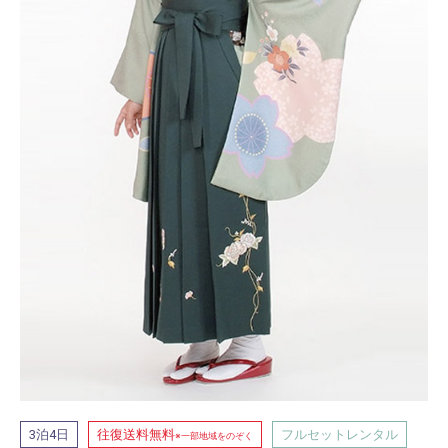
泊
日
往復送料無料
フルセットレンタル
3
4
※一部地域をのぞく