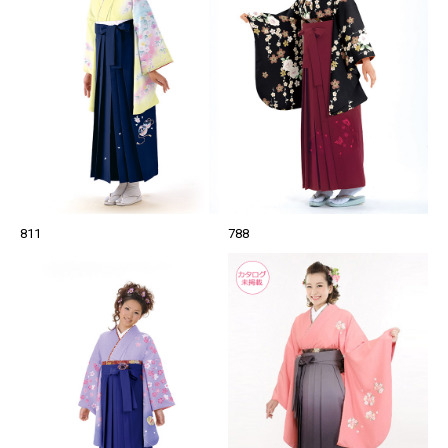
811
788