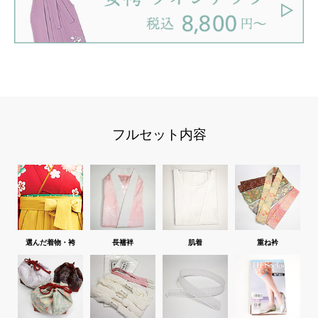
フルセット内容
選んだ着物・袴
長襦袢
肌着
重ね衿