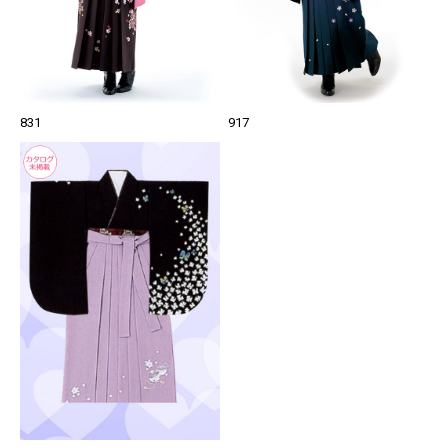
831
917