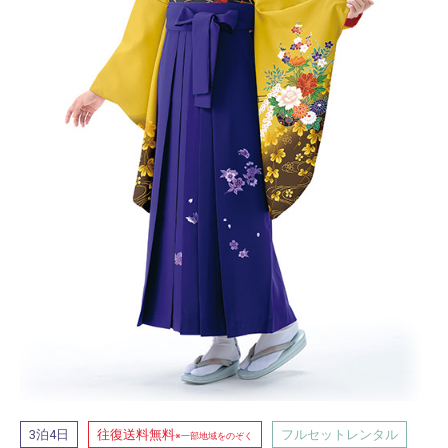
泊
日
往復送料無料
フルセットレンタル
3
4
※一部地域をのぞく