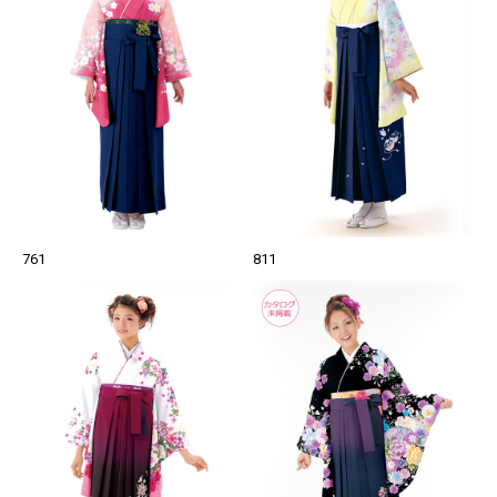
761
811