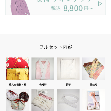
フルセット内容
選んだ着物・袴
長襦袢
肌着
重ね衿