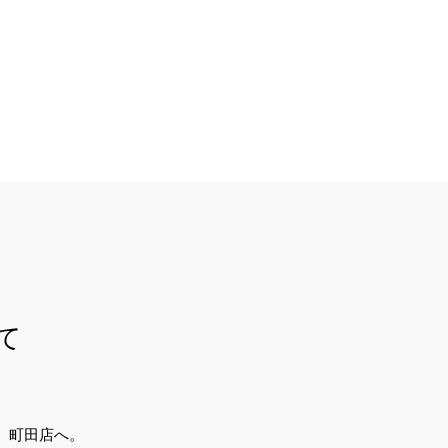
て
、町田店へ。