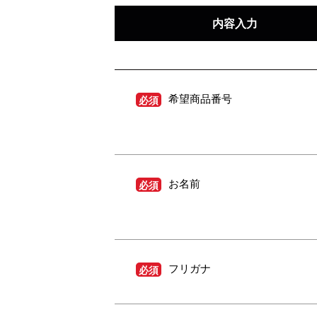
内容入力
希望商品番号
必須
お名前
必須
フリガナ
必須