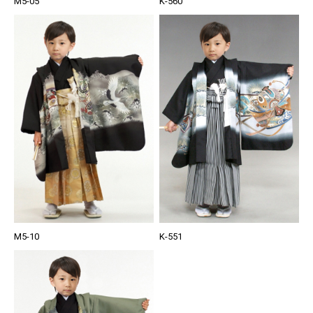
M5-05
K-560
M5-10
K-551