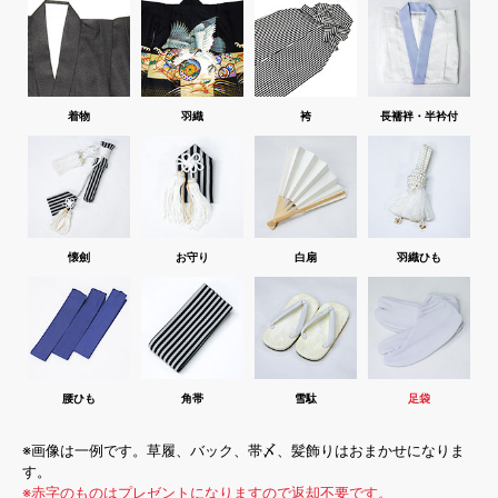
着物
羽織
袴
長襦袢・半衿付
懐劍
お守り
白扇
羽織ひも
腰ひも
角帯
雪駄
足袋
※画像は一例です。草履、バック、帯〆、髪飾りはおまかせになりま
す。
※赤字のものはプレゼントになりますので返却不要です。