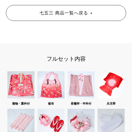
七五三 商品一覧へ戻る
フルセット内容
着物・重衿付
被布
長襦袢・半衿付
兵児帯