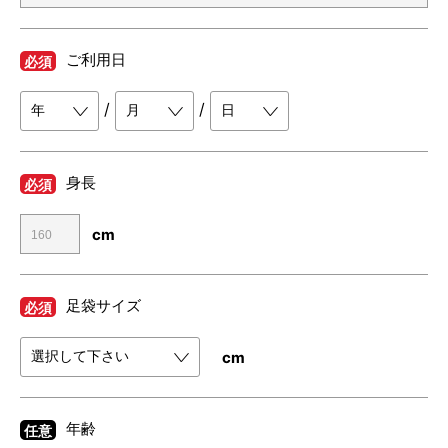
ご利用日
必須
/
/
身長
必須
cm
足袋サイズ
必須
cm
年齢
任意