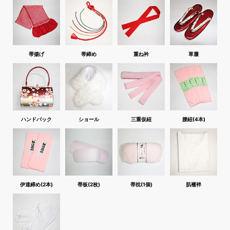
帯揚げ
帯締め
重ね衿
草履
ハンドバック
ショール
三重仮紐
腰紐(4本)
伊達締め(2本)
帯板(2枚)
帯枕(1個)
肌襦袢