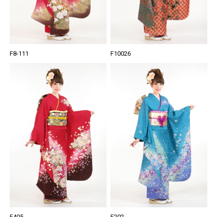
F8-111
F10026
F405
F202