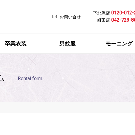
0120-012-
下北沢店
お問い合せ
042-723-8
町田店
卒業衣装
男紋服
モーニング
ム
Rental form